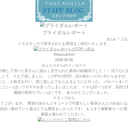
ブライダルレポート
ホーム
>
ブラ
トスカネッラで挙式されたお客様をご紹介いたします。
Wataru&Ami
2009.06.06
おふたりからのメッセージ
列席して頂いた皆さんに温かく見守られた最高の結婚式でした！！ 式で心に
しくて、２人で涙しました。 このPVのDVD、式が終わって3ヶ月たちます
にと、人前式を行い、皆に楽しんでもらえるようにと行った、 バルーン＆バ
うにといっぱいワガママを言ってしまいましたが、 イヤな顔一つせず、笑顔で
感謝の気持ちでいっぱいです。 ありがとうございました。。
スタッフから
とうございます。 男前の渉さんとキュートで可愛らしい亜美さんとの出会いは
話合い進めていく姿はとても微笑ましかったです。 もうすぐ御家族も一人増
家庭を築かれてください♪。