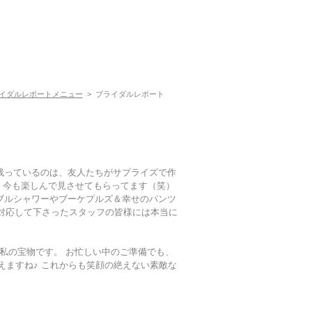
イダルレポートメニュー
> ブライダルレポート
残っているのは、友人たちがサプライズで作
が、今も楽しんで見させてもらってます（笑）
ブルシャワーやブーケプルズ＆幸せのパンツ
対応して下さったスタッフの皆様には本当に
私の宝物です。 お忙しい中のご準備でも、
えますね♪ これからも笑顔の絶えない素敵な